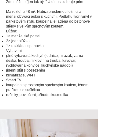
Zde můžete "jen tak být." Útulnost tu hraje prim.
​Má rozlohu 48 m². Nabízí prostornou ložnici a
menší obývací pokoj s kuchyní. Podlahu tvoří vinyl v
parketovém stylu, koupelna je laděna do betonové
stěrky s velkým sprchovým
koutem.
Lůžka:
1× manželská postel
2× jednolůžko
1× rozkládací pohovka
Vybavení:
plně vybavená kuchyň (lednice, mrazák, varná
deska, trouba, mikrovlnná trouba, kávovar,
rychlovarná konvice, kuchyňské nádobí)
jídelní stůl s posezením
klimatizace, Wi-Fi
Smart TV
koupelna s prostorným sprchovým koutem, fénem,
pračkou se sušičkou
ručníky, povlečení, přírodní kosmetika