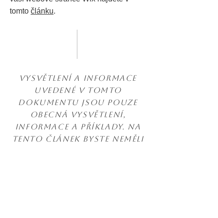
tomto
článku
.
Vysvětlení a informace
uvedené v tomto
dokumentu jsou pouze
obecná vysvětlení,
informace a příklady. Na
tento článek byste neměli
spoléhat jako na právní
radu nebo jako na
doporučení, co byste měli
opravdu udělat.
Doporučujeme vám, abyste
pro lepší porozumění a