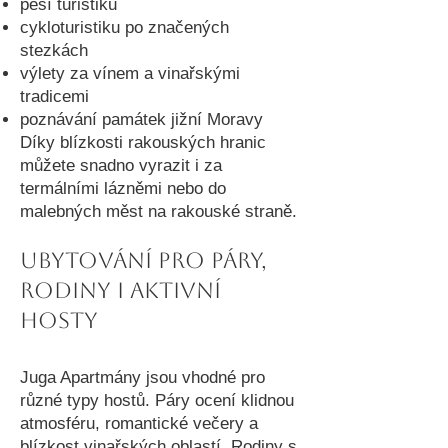
pěší turistiku
cykloturistiku po značených
stezkách
výlety za vínem a vinařskými
tradicemi
poznávání památek jižní Moravy
Díky blízkosti rakouských hranic
můžete snadno vyrazit i za
termálními lázněmi nebo do
malebných měst na rakouské straně.
Ubytování pro páry,
rodiny i aktivní
hosty
Juga Apartmány jsou vhodné pro
různé typy hostů. Páry ocení klidnou
atmosféru, romantické večery a
blízkost vinařských oblastí. Rodiny s