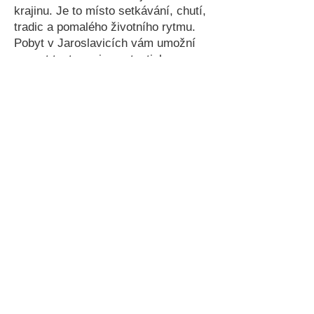
krajinu. Je to místo setkávání, chutí,
tradic a pomalého životního rytmu.
Pobyt v Jaroslavicích vám umožní
poznat tento region autenticky –
mimo hlavní turistický ruch, ale stále
v dosahu všeho důležitého.
Večery můžete trávit posezením ve
dvoře, sklenkou vína nebo klidnou
procházkou obcí. Rána pak začínají
v pohodovém tempu, bez spěchu a
hluku města. Přesně tak, jak má
dovolená na jižní Moravě vypadat.
Proč si vybrat Juga
Apartmány
klidná lokalita v Jaroslavicích
moderní a prostorné apartmány