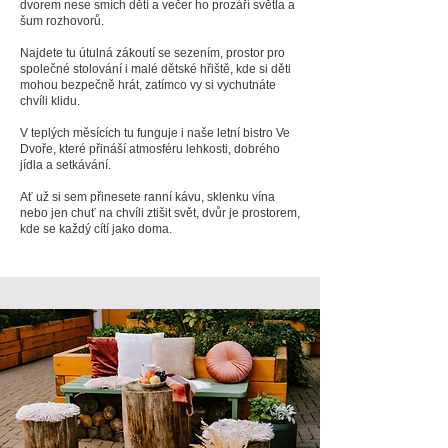
dvorem nese smích dětí a večer ho prozáří světla a
šum rozhovorů.
Najdete tu útulná zákoutí se sezením, prostor pro
společné stolování i malé dětské hřiště, kde si děti
mohou bezpečně hrát, zatímco vy si vychutnáte
chvíli klidu.
V teplých měsících tu funguje i naše letní bistro Ve
Dvoře, které přináší atmosféru lehkosti, dobrého
jídla a setkávání.
Ať už si sem přinesete ranní kávu, sklenku vína
nebo jen chuť na chvíli ztišit svět, dvůr je prostorem,
kde se každý cítí jako doma.