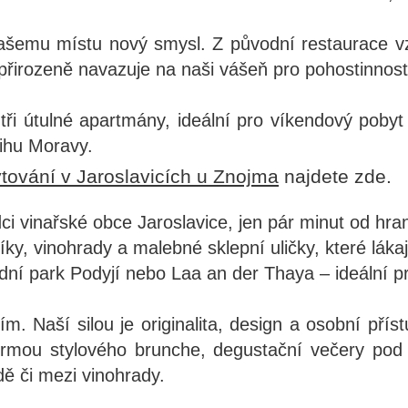
našemu místu nový smysl. Z původní restaurace v
přirozeně navazuje na naši vášeň pro pohostinnost, 
 tři útulné apartmány, ideální pro víkendový pobyt
jihu Moravy.
tování v Jaroslavicích u Znojma
najdete zde.
ci vinařské obce Jaroslavice, jen pár minut od hr
íky, vinohrady a malebné sklepní uličky, které lákaj
ní park Podyjí nebo Laa an der Thaya – ideální pro
. Naší silou je originalita, design a osobní přís
 formou stylového brunche, degustační večery po
dě či mezi vinohrady.