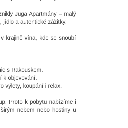
znikly Juga Apartmány – malý
jídlo a autentické zážitky.
 v krajině vína, kde se snoubí
anic s Rakouskem.
í k objevování.
 výlety, koupání i relax.
tup. Proto k pobytu nabízíme i
d širým nebem nebo hostiny u