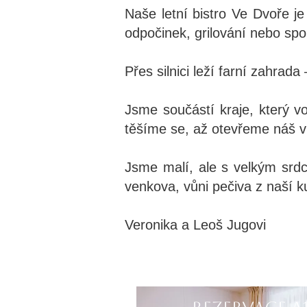
Naše letní bistro Ve Dvoře j
odpočinek, grilování nebo spo
Přes silnici leží farní zahrad
Jsme součástí kraje, který vo
těšíme se, až otevřeme náš vl
Jsme malí, ale s velkým srd
venkova, vůni pečiva z naší k
Veronika a Leoš Jugovi