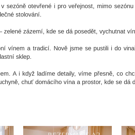
e v sezóně otevřené i pro veřejnost, mimo sezónu
lečné stolování.
a – zelené zázemí, kde se dá posedět, vychutnat vín
ní vínem a tradicí. Nově jsme se pustili i do vi
astní sklep.
cem. A i když ladíme detaily, víme přesně, co c
uchyně, chuť domácího vína a prostor, kde se dá d