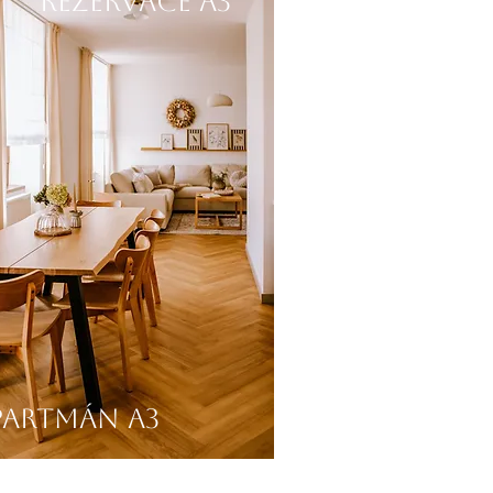
reZERVACE A3
partmán A3