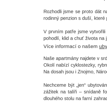
Rozhodli jsme se proto dát 
rodinný penzion s duší, které 
V prvním patře jsme vytvořili
pohodlí, klid a chuť života na 
Více informací o našem
uby
Naše apartmány najdete v srd
Okolí nabízí cyklostezky, rybn
Na dosah jsou i Znojmo, Národ
Nechceme být „jen“ ubytováním
zážitek na talíři – snídaně
dlouhého stolu na farní zahra