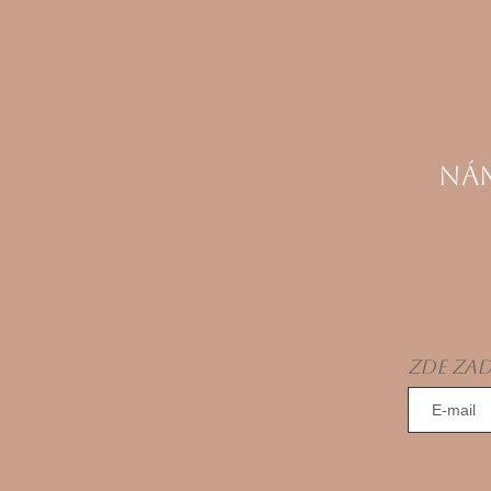
Nám
Zde zad