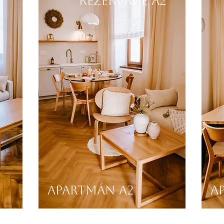
1
REZERVACE a2
Apartmán A2
A